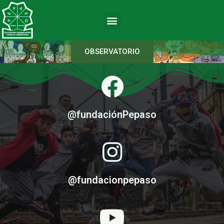
OBSERVATORIO
@fundaciónPepaso
@fundacionpepaso